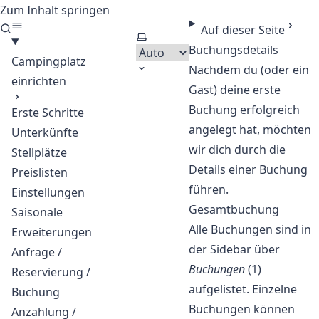
Zum Inhalt springen
CloudCamping - Software
Auf dieser Seite
Thema auswählen
Buchungsdetails
Campingplatz
Nachdem du (oder ein
einrichten
Gast) deine erste
Buchung erfolgreich
Erste Schritte
angelegt hat, möchten
Unterkünfte
wir dich durch die
Stellplätze
Details einer Buchung
Preislisten
führen.
Einstellungen
Gesamtbuchung
Saisonale
Alle Buchungen sind in
Erweiterungen
der Sidebar über
Anfrage /
Buchungen
(1)
Reservierung /
aufgelistet. Einzelne
Buchung
Buchungen können
Anzahlung /