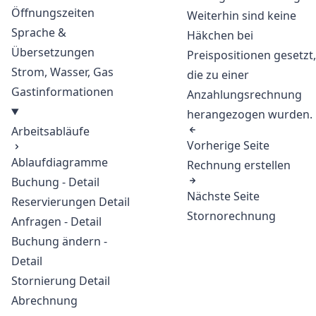
Öffnungszeiten
Weiterhin sind keine
Sprache &
Häkchen bei
Übersetzungen
Preispositionen gesetzt,
Strom, Wasser, Gas
die zu einer
Gastinformationen
Anzahlungsrechnung
herangezogen wurden.
Arbeitsabläufe
Vorherige Seite
Ablaufdiagramme
Rechnung erstellen
Buchung - Detail
Nächste Seite
Reservierungen Detail
Stornorechnung
Anfragen - Detail
Buchung ändern -
Detail
Stornierung Detail
Abrechnung