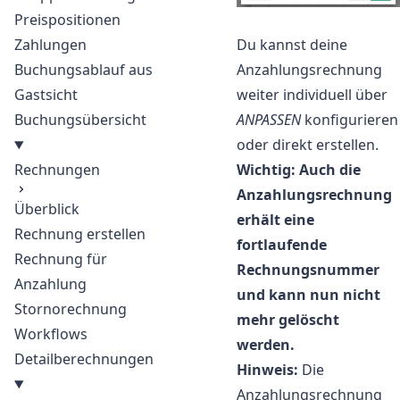
Preispositionen
Zahlungen
Du kannst deine
Buchungsablauf aus
Anzahlungsrechnung
Gastsicht
weiter individuell über
Buchungsübersicht
ANPASSEN
konfigurieren
oder direkt erstellen.
Rechnungen
Wichtig: Auch die
Anzahlungsrechnung
Überblick
erhält eine
Rechnung erstellen
fortlaufende
Rechnung für
Rechnungsnummer
Anzahlung
und kann nun nicht
Stornorechnung
mehr gelöscht
Workflows
werden.
Detailberechnungen
Hinweis:
Die
Anzahlungsrechnung