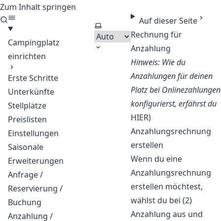
Zum Inhalt springen
CloudCamping - Software
Auf dieser Seite
Thema auswählen
Rechnung für
Campingplatz
Anzahlung
einrichten
Hinweis: Wie du
Anzahlungen für deinen
Erste Schritte
Platz bei Onlinezahlungen
Unterkünfte
konfigurierst, erfährst du
Stellplätze
HIER
)
Preislisten
Anzahlungsrechnung
Einstellungen
erstellen
Saisonale
Wenn du eine
Erweiterungen
Anzahlungsrechnung
Anfrage /
erstellen möchtest,
Reservierung /
wählst du bei (2)
Buchung
Anzahlung aus und
Anzahlung /