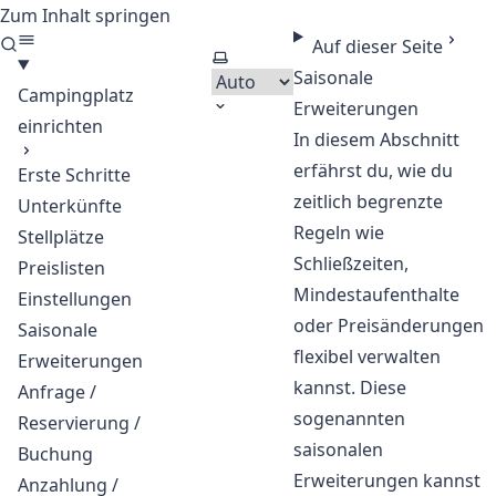
Zum Inhalt springen
CloudCamping - Software
Auf dieser Seite
Thema auswählen
Saisonale
Campingplatz
Erweiterungen
einrichten
In diesem Abschnitt
erfährst du, wie du
Erste Schritte
zeitlich begrenzte
Unterkünfte
Regeln wie
Stellplätze
Schließzeiten,
Preislisten
Mindestaufenthalte
Einstellungen
oder Preisänderungen
Saisonale
flexibel verwalten
Erweiterungen
kannst. Diese
Anfrage /
sogenannten
Reservierung /
saisonalen
Buchung
Erweiterungen kannst
Anzahlung /