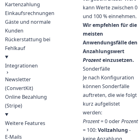
Kartenzahlung
kann Werte zwischen 0
Einkaufsrechnungen
und 100 % einnehmen.
Gäste und normale
Wir empfehlen für die
Kunden
meisten
Rückerstattung bei
Anwendungsfälle den
Fehlkauf
Anzahlungswert
Prozent
einzusetzen.
Integrationen
Sonderfälle
Je nach Konfiguration
Newsletter
können Sonderfälle
(ConvertKit)
auftreten, die wie folgt
Online Bezahlung
kurz aufgelistet
(Stripe)
werden:
Prozent
= 0 oder
Prozent
Weitere Features
= 100:
Vollzahlung
-
E-Mails
keine Anzahlung.