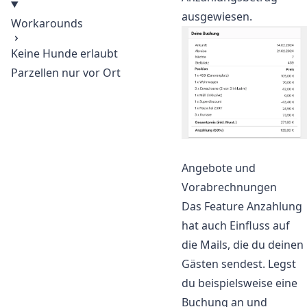
ausgewiesen.
Workarounds
Keine Hunde erlaubt
Parzellen nur vor Ort
Angebote und
Vorabrechnungen
Das Feature Anzahlung
hat auch Einfluss auf
die Mails, die du deinen
Gästen sendest. Legst
du beispielsweise eine
Buchung an und