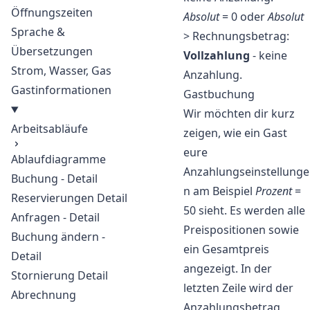
Öffnungszeiten
Absolut
= 0 oder
Absolut
Sprache &
> Rechnungsbetrag:
Übersetzungen
Vollzahlung
- keine
Strom, Wasser, Gas
Anzahlung.
Gastinformationen
Gastbuchung
Wir möchten dir kurz
Arbeitsabläufe
zeigen, wie ein Gast
eure
Ablaufdiagramme
Anzahlungseinstellunge
Buchung - Detail
n am Beispiel
Prozent
=
Reservierungen Detail
50 sieht. Es werden alle
Anfragen - Detail
Preispositionen sowie
Buchung ändern -
ein Gesamtpreis
Detail
angezeigt. In der
Stornierung Detail
letzten Zeile wird der
Abrechnung
Anzahlungsbetrag