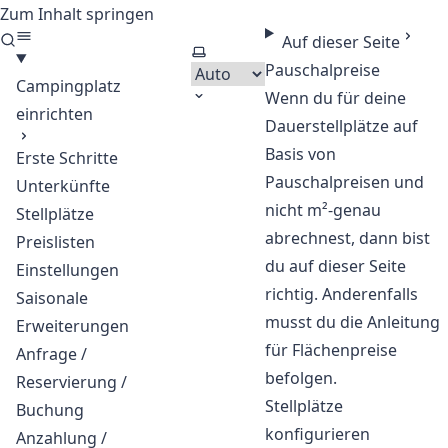
Zum Inhalt springen
CloudCamping - Software
Auf dieser Seite
Thema auswählen
Pauschalpreise
Campingplatz
Wenn du für deine
einrichten
Dauerstellplätze auf
Basis von
Erste Schritte
Pauschalpreisen und
Unterkünfte
nicht m²-genau
Stellplätze
abrechnest, dann bist
Preislisten
du auf dieser Seite
Einstellungen
richtig. Anderenfalls
Saisonale
musst du die Anleitung
Erweiterungen
für
Flächenpreise
Anfrage /
befolgen.
Reservierung /
Stellplätze
Buchung
konfigurieren
Anzahlung /