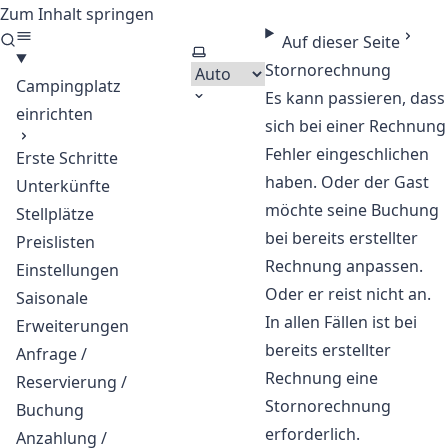
Zum Inhalt springen
CloudCamping - Software
Auf dieser Seite
Thema auswählen
Stornorechnung
Campingplatz
Es kann passieren, dass
einrichten
sich bei einer Rechnung
Fehler eingeschlichen
Erste Schritte
haben. Oder der Gast
Unterkünfte
möchte seine Buchung
Stellplätze
bei bereits erstellter
Preislisten
Rechnung anpassen.
Einstellungen
Oder er reist nicht an.
Saisonale
In allen Fällen ist bei
Erweiterungen
bereits erstellter
Anfrage /
Rechnung eine
Reservierung /
Stornorechnung
Buchung
erforderlich.
Anzahlung /