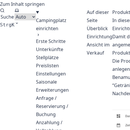
Zum Inhalt springen
CloudCamping - Software
Thema auswählen
Auf dieser
Produk
Suche
Campingplatz
Seite
In diese
Strg
K
einrichten
Überblick
Einrich
Einrichtung
Damit d
Erste Schritte
Ansicht im
angemel
Unterkünfte
Verkauf
Produkt
Stellplätze
Die Prod
Preislisten
anlegen
Einstellungen
Benamun
Saisonale
“Geträn
Erweiterungen
Nachdem
Anfrage /
Reservierung /
Buchung
Anzahlung /