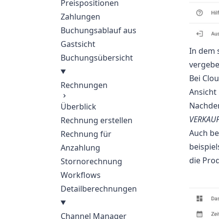
Preispositionen
Zahlungen
Buchungsablauf aus
Gastsicht
In dem 
Buchungsübersicht
vergebe
Bei Clo
Rechnungen
Ansicht
Nachdem
Überblick
VERKAU
Rechnung erstellen
Auch b
Rechnung für
beispie
Anzahlung
die Prod
Stornorechnung
Workflows
Detailberechnungen
Channel Manager